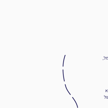
ל,
 ומאז היא
ל