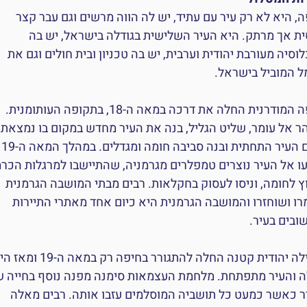
, היא לא רק עיר עם עתיד, יש לה הווה מרשים וגם עבר קצר
ית אך מרתק. היא העיר השלישית בגודלה בישראל, יש בה
וסיה מעורבת יהודית וערבית, יש בה טכניון ובית חולים וגם את
ל המוביל בישראל.
חיפה המודרנית החלה את דרכה במאה ה-18, בתקופה העותומנית.
ר אל עומר, שליט הגליל, בנה את העיר מחדש במקום בו נמצאת
היום העיר התחתית ובנה סביבה חומה ומגדלים. במהלך המאה ה-19
עו אל העיר נוצרים טמפלרים מגרמניה, שהתיישבו למרגלות הכרמ
ץ לחומה, וניסו לעסוק בחקלאות. רבים מבתי המושבה הגרמנית
רו ושוחזרו והמושבה הגרמנית היא כיום אחד מאתרי התיירות
ובים בעיר.
קהילה יהודית קטנה החלה להתגורר בחיפה רק במאה ה-19
ה והעיר מתפתחת. מלחמת העצמאות סימנה מפנה נוסף בחייה ש
ר כאשר כמעט כל תושביה המוסלמים עזבו אותה. רבים מאלה