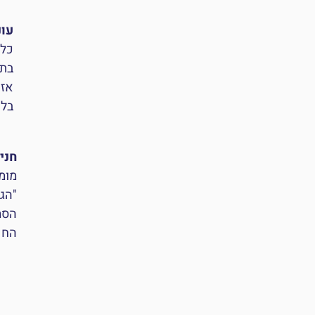
עונ
כל 
בתק
אז 
בלת
חני
מומ
"הגנ
הסמ
החנ