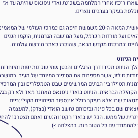
ארו רוכזו אחרי המלחמה בשכונת ואדי ניסנאס שהיתה עד אז
כלסת בעיקר בערבים נוצרים.
מראשית המאה ה-20 משמשת חיפה גם כמרכז העולמי של המאמינ
אים ועל מורדות הכרמל, מעל המושבה הגרמנית, הוקמו הגנים
ויים ובמרכזם מקדש הבאב, שהוכרז כאתר מורשת עולמית.
ת הניווט
ך הניווט תכירו דרך הרגליים והבטן שתי שכונות יפות ומיוחדות
ודות זו לזו, אשר מספרות את הסיפור המיוחד של העיר. במושבה
מנית תטיילו בין הבתים המרשימים שבנו הטמפלרים ובין המרכזי
הקהילה הבהאית. הניווט בואדי ניסנאס מאתגר מאד ולא רק בגל
טאות שבו אלא בעיקר בגלל אינספור הפיתויים הקולינריים
צאים שם בכל פינה ובזכותם נחשב הואדי (בצדק), למעצמה
ינרית של ממש. הכל יש בואדי הקטן והנעים ואתם תצטרכו להחל
 להתמודד עם כל הטוב הזה. בהצלחה :-)