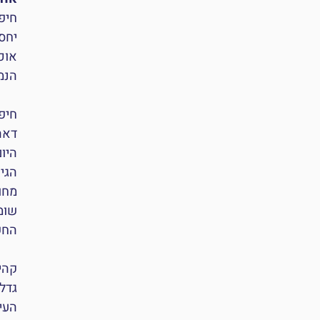
חיפה
יחס
אוכל
הנמ
דאה
הגי
מחו
שומ
החש
גדל
העי