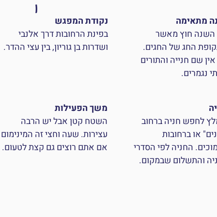
ה מתאימה
נקודת המפגש
השנה חוץ מאשר
בפינת הרחובות דרך אלנבי
ופת החג של החגים.
ושדרות בן גוריון, בין עצי ההדר.
אין שם חנייה והתורים
י נגמרים.
יה
משך הפעילות
לץ לחפש חניה ברחוב
השטח קטן אבל יש הרבה
ים" או ברחובות
עצירות. שעה וחצי זה המינימום
וכים. החניה לפי הסדרי
אם אתם רוצים גם קצת לטעום.
יה והתשלום שבמקום.