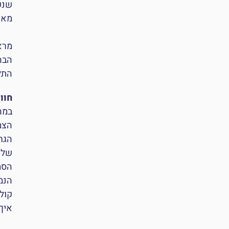
שנש
מאו
הבה
התל
חווי
במהל
הצמ
הגר
של 
הסמ
הנמ
קול
איך