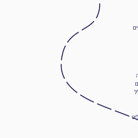
ים
ם
ל
יט