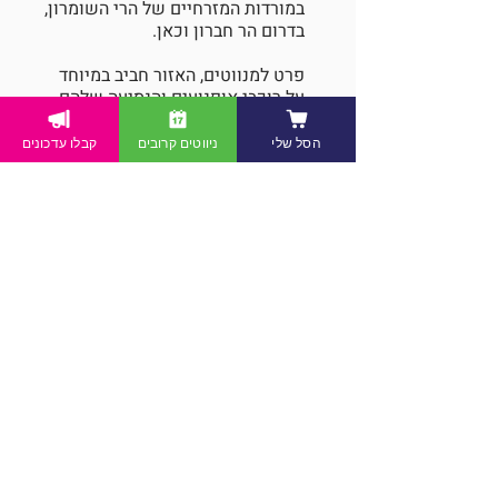
במורדות המזרחיים של הרי השומרון,
בדרום הר חברון וכאן.
פרט למנווטים, האזור חביב במיוחד
על רוכבי אופנועים והנסיעה שלהם
על המדרונות פוגעת מאד בקרום
הקרקע, בחי ובצומח.
הסל שלי
ניווטים קרובים
קבלו עדכונים
עיצוב האתר: איתי רווה
כל הזכויות שמורות לעגור אירועי ניווט